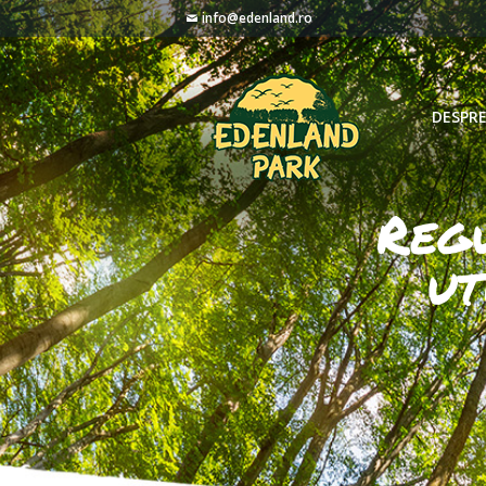
info@edenland.ro
DESPRE
Regu
ut