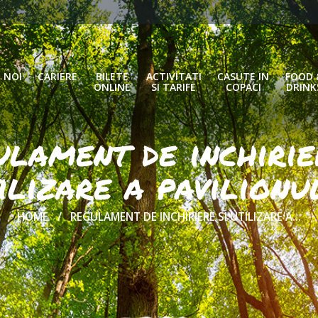
 NOI
CARIERE
BILETE
ACTIVITATI
CASUTE IN
FOOD 
ONLINE
SI TARIFE
COPACI
DRINK
lament de inchirie
ilizare a pavilionu
HOME
REGULAMENT DE INCHIRIERE SI UTILIZARE A...