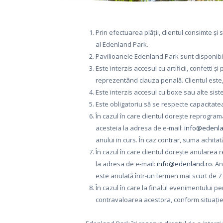
DESPRE NOI
Prin efectuarea plății, clientul consimte și
al Edenland Park.
CARIERE
Pavilioanele Edenland Park sunt disponibile
Este interzis accesul cu artificii, confett
BILETE
reprezentând clauza penală. Clientul este,
Este interzis accesul cu boxe sau alte sis
ONLINE
Este obligatoriu să se respecte capacitatea
În cazul în care clientul dorește reprograma
ACTIVITATI
acesteia la adresa de e-mail:
info@edenla
SI TARIFE
anului in curs. În caz contrar, suma achitat
În cazul în care clientul dorește anularea re
CASUTE IN
la adresa de e-mail:
info@edenland.ro
. A
este anulată într-un termen mai scurt de 7 
COPACI
În cazul în care la finalul evenimentului pe
contravaloarea acestora, conform situației 
FOOD &