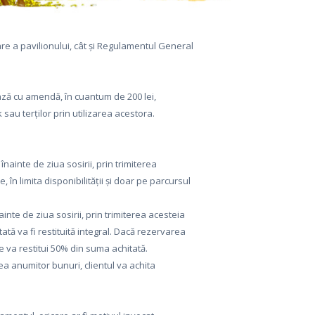
zare a pavilionului, cât și Regulamentul General
ează cu amendă, în cuantum de 200 lei,
au terților prin utilizarea acestora.
nainte de ziua sosirii, prin trimiterea
n limita disponibilității și doar pe parcursul
ainte de ziua sosirii, prin trimiterea acesteia
tă va fi restituită integral. Dacă rezervarea
e va restitui 50% din suma achitată.
ea anumitor bunuri, clientul va achita