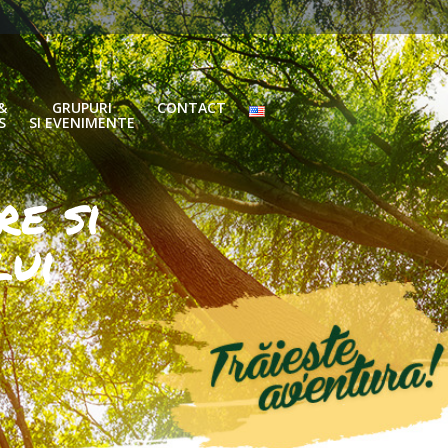
&
GRUPURI
CONTACT
S
SI EVENIMENTE
re si
lui