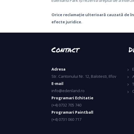
DRINKS
Edenland Park își rezerva dreptul de a interzi
GRUPURI
Orice reclamație ulterioară cauzată de î
efecte juridice.
SI EVENIMENTE
CONTACT
Contact
D
Adresa
Str. Cantonului Nr. 12, Balotesti, Ilfov
A
E-mail
info@edenland.ro
Programari Echitatie
(+4) 0732 705 740
Programari Paintball
(+4) 0731 060 717