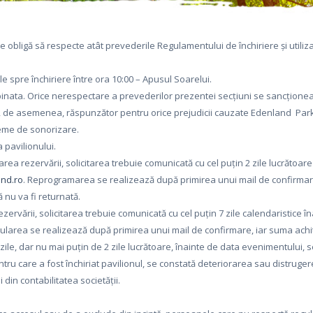
 se obligă să respecte atât prevederile Regulamentului de închiriere și utili
 spre închiriere între ora 10:00 – Apusul Soarelui.
i și pinata. Orice nerespectare a prevederilor prezentei secțiuni se sancțion
 de asemenea, răspunzător pentru orice prejudicii cauzate Edenland Park s
teme de sonorizare.
 pavilionului.
rea rezervării, solicitarea trebuie comunicată cu cel puțin 2 zile lucrătoare î
nd.ro
. Reprogramarea se realizează după primirea unui mail de confirmare, î
ă nu va fi returnată.
zervării, solicitarea trebuie comunicată cu cel puțin 7 zile calendaristice în
nularea se realizează după primirea unui mail de confirmare, iar suma achita
zile, dar nu mai puțin de 2 zile lucrătoare, înainte de data evenimentului, s
ntru care a fost închiriat pavilionul, se constată deteriorarea sau distruger
din contabilitatea societății.