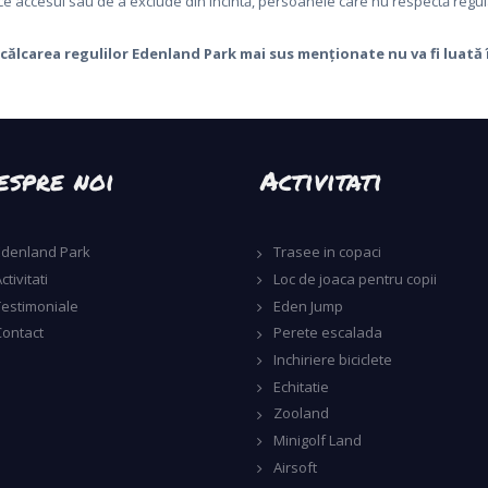
ce accesul sau de a exclude din incintă, persoanele care nu respectă regula
ncălcarea regulilor Edenland Park mai sus menționate nu va fi luată
espre noi
Activitati
Edenland Park
Trasee in copaci
ctivitati
Loc de joaca pentru copii
Testimoniale
Eden Jump
Contact
Perete escalada
Inchiriere biciclete
Echitatie
Zooland
Minigolf Land
Airsoft