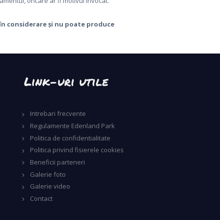
mentul, oricare ar fi motivul invocat.
 în considerare și nu poate produce
Link-uri utile
Intrebari frecvente
Regulamente Edenland Park
Politica de confidentialitate
Politica privind fisierele cookies
Beneficii parteneri
Galerie foto
Galerie video
Contact