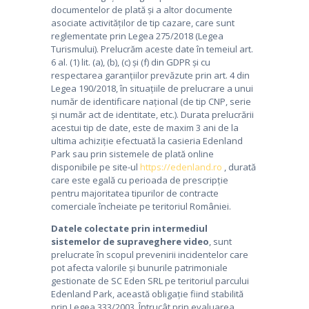
documentelor de plată și a altor documente
asociate activităților de tip cazare, care sunt
reglementate prin Legea 275/2018 (Legea
Turismului). Prelucrăm aceste date în temeiul art.
6 al. (1) lit. (a), (b), (c) și (f) din GDPR și cu
respectarea garanțiilor prevăzute prin art. 4 din
Legea 190/2018, în situațiile de prelucrare a unui
număr de identificare național (de tip CNP, serie
și număr act de identitate, etc.). Durata prelucrării
acestui tip de date, este de maxim 3 ani de la
ultima achiziție efectuată la casieria Edenland
Park sau prin sistemele de plată online
disponibile pe site-ul
https://edenland.ro
, durată
care este egală cu perioada de prescripție
pentru majoritatea tipurilor de contracte
comerciale încheiate pe teritoriul României.
Datele colectate prin intermediul
sistemelor de supraveghere video
, sunt
prelucrate în scopul prevenirii incidentelor care
pot afecta valorile și bunurile patrimoniale
gestionate de SC Eden SRL pe teritoriul parcului
Edenland Park, această obligație fiind stabilită
prin Legea 333/2003. Întrucât prin evaluarea