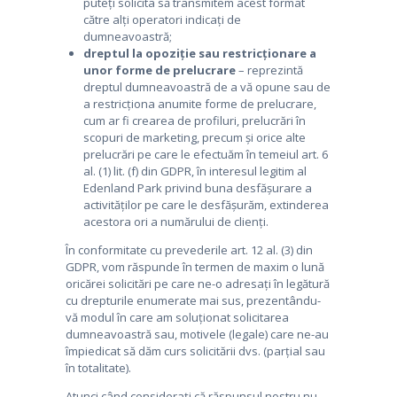
puteți solicita să transmitem acest format
către alți operatori indicați de
dumneavoastră;
dreptul la opoziție sau restricționare a
unor forme de prelucrare
– reprezintă
dreptul dumneavoastră de a vă opune sau de
a restricționa anumite forme de prelucrare,
cum ar fi crearea de profiluri, prelucrări în
scopuri de marketing, precum și orice alte
prelucrări pe care le efectuăm în temeiul art. 6
al. (1) lit. (f) din GDPR, în interesul legitim al
Edenland Park privind buna desfășurare a
activităților pe care le desfășurăm, extinderea
acestora ori a numărului de clienți.
În conformitate cu prevederile art. 12 al. (3) din
GDPR, vom răspunde în termen de maxim o lună
oricărei solicitări pe care ne-o adresați în legătură
cu drepturile enumerate mai sus, prezentându-
vă modul în care am soluționat solicitarea
dumneavoastră sau, motivele (legale) care ne-au
împiedicat să dăm curs solicitării dvs. (parțial sau
în totalitate).
Atunci când considerați că răspunsul nostru nu