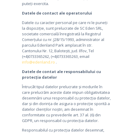
puteți exercita.
Datele de contact ale operatorului
Datele cu caracter personal pe care ni le puneți
la dispoziție, sunt prelucrate de SC Eden SRL,
societate comercială înregistrată la Registrul
Comerțului cu nr. J28/15/1993, administrator al
parcului Edenland Park amplasat în str.
Cantonului Nr. 12, Balotești, jud. Ilfov, Tel
(+4)0733365262, (+4)0733365263, email
info@edenland.ro
.
Datele de contat ale responsabilului cu
protecția datelor
Întrucât tipul datelor prelucrate și modurile în
care prelucrăm aceste date impun obligativitatea
desemnării unui responsabil cu protecția datelor,
dar și din dorința de asigura o protecție sporită a
datelor clienților noștri, am desemnat în
conformitate cu prevederile art. 37 al. (6) din
GDPR, un responsabil cu protecția datelor.
Responsabilul cu protecția datelor desemnat,