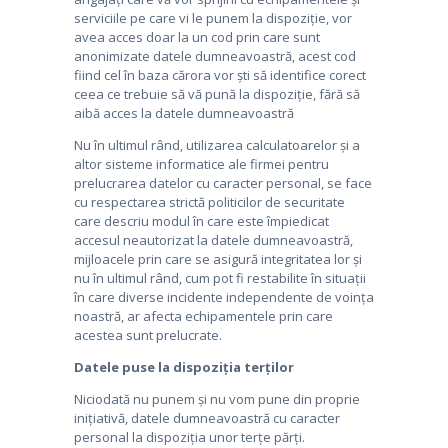
serviciile pe care vi le punem la dispoziție, vor
avea acces doar la un cod prin care sunt
anonimizate datele dumneavoastră, acest cod
fiind cel în baza cărora vor ști să identifice corect
ceea ce trebuie să vă pună la dispoziție, fără să
aibă acces la datele dumneavoastră
Nu în ultimul rând, utilizarea calculatoarelor și a
altor sisteme informatice ale firmei pentru
prelucrarea datelor cu caracter personal, se face
cu respectarea strictă politicilor de securitate
care descriu modul în care este împiedicat
accesul neautorizat la datele dumneavoastră,
mijloacele prin care se asigură integritatea lor și
nu în ultimul rând, cum pot fi restabilite în situații
în care diverse incidente independente de voința
noastră, ar afecta echipamentele prin care
acestea sunt prelucrate.
Datele puse la dispoziția terților
Niciodată nu punem și nu vom pune din proprie
inițiativă, datele dumneavoastră cu caracter
personal la dispoziția unor terțe părți.