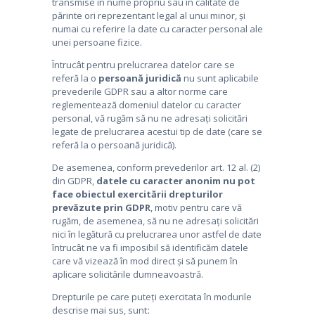
transmise în nume propriu sau în calitate de
părinte ori reprezentant legal al unui minor, și
numai cu referire la date cu caracter personal ale
unei persoane fizice.
Întrucât pentru prelucrarea datelor care se
referă la o
persoană juridică
nu sunt aplicabile
prevederile GDPR sau a altor norme care
reglementează domeniul datelor cu caracter
personal, vă rugăm să nu ne adresați solicitări
legate de prelucrarea acestui tip de date (care se
referă la o persoană juridică).
De asemenea, conform prevederilor art. 12 al. (2)
din GDPR,
datele cu caracter anonim nu pot
face obiectul exercitării drepturilor
prevăzute prin GDPR
, motiv pentru care vă
rugăm, de asemenea, să nu ne adresați solicitări
nici în legătură cu prelucrarea unor astfel de date
întrucât ne va fi imposibil să identificăm datele
care vă vizează în mod direct și să punem în
aplicare solicitările dumneavoastră.
Drepturile pe care puteți exercitata în modurile
descrise mai sus, sunt
: