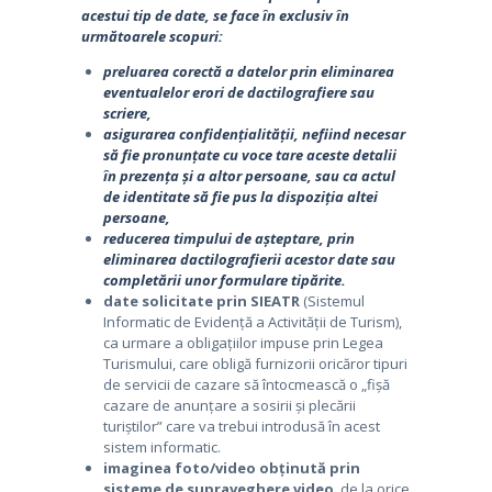
acestui tip de date, se face în exclusiv în
următoarele scopuri:
preluarea corectă a datelor prin eliminarea
eventualelor erori de dactilografiere sau
scriere,
asigurarea confidențialității, nefiind necesar
să fie pronunțate cu voce tare aceste detalii
în prezența și a altor persoane, sau ca actul
de identitate să fie pus la dispoziția altei
persoane,
reducerea timpului de așteptare, prin
eliminarea dactilografierii acestor date sau
completării unor formulare tipărite.
date solicitate prin SIEATR
(Sistemul
Informatic de Evidență a Activității de Turism),
ca urmare a obligațiilor impuse prin Legea
Turismului, care obligă furnizorii oricăror tipuri
de servicii de cazare să întocmească o „fișă
cazare de anunțare a sosirii și plecării
turiștilor” care va trebui introdusă în acest
sistem informatic.
imaginea foto/video obținută prin
sisteme de supraveghere video
, de la orice