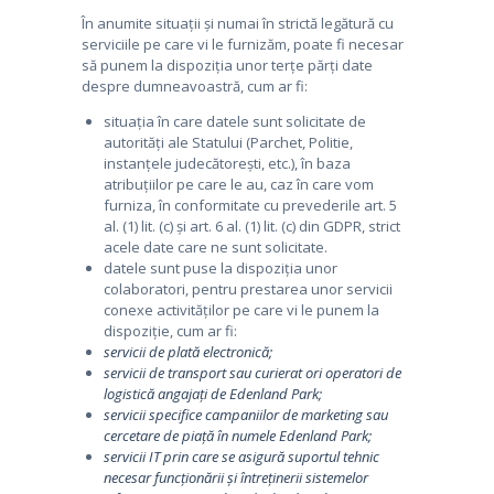
În anumite situații și numai în strictă legătură cu
serviciile pe care vi le furnizăm, poate fi necesar
să punem la dispoziția unor terțe părți date
despre dumneavoastră, cum ar fi:
situația în care datele sunt solicitate de
autorități ale Statului (Parchet, Politie,
instanțele judecătorești, etc.), în baza
atribuțiilor pe care le au, caz în care vom
furniza, în conformitate cu prevederile art. 5
al. (1) lit. (c) și art. 6 al. (1) lit. (c) din GDPR, strict
acele date care ne sunt solicitate.
datele sunt puse la dispoziția unor
colaboratori, pentru prestarea unor servicii
conexe activităților pe care vi le punem la
dispoziție, cum ar fi:
servicii de plată electronică;
servicii de transport sau curierat ori operatori de
logistică angajați de Edenland Park;
servicii specifice campaniilor de marketing sau
cercetare de piață în numele Edenland Park;
servicii IT prin care se asigură suportul tehnic
necesar funcționării și întreținerii sistemelor