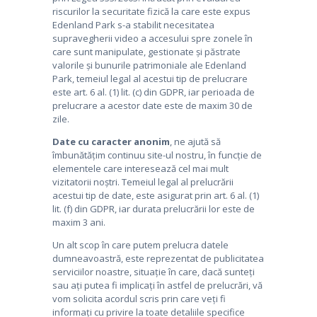
riscurilor la securitate fizică la care este expus
Edenland Park s-a stabilit necesitatea
supravegherii video a accesului spre zonele în
care sunt manipulate, gestionate și păstrate
valorile și bunurile patrimoniale ale Edenland
Park, temeiul legal al acestui tip de prelucrare
este art. 6 al. (1) lit. (c) din GDPR, iar perioada de
prelucrare a acestor date este de maxim 30 de
zile.
Date cu caracter anonim
, ne ajută să
îmbunătățim continuu site-ul nostru, în funcție de
elementele care interesează cel mai mult
vizitatorii noștri. Temeiul legal al prelucrării
acestui tip de date, este asigurat prin art. 6 al. (1)
lit. (f) din GDPR, iar durata prelucrării lor este de
maxim 3 ani.
Un alt scop în care putem prelucra datele
dumneavoastră, este reprezentat de publicitatea
serviciilor noastre, situație în care, dacă sunteți
sau ați putea fi implicați în astfel de prelucrări, vă
vom solicita acordul scris prin care veți fi
informați cu privire la toate detaliile specifice