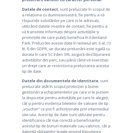
Datele de contact
, sunt prelucrate în scopul de
a relaționa cu dumneavoastră, fie pentru a vă
răspunde solicitărilor pe care ni le adresați,
utilizând datele noastre de contact, fie pentru a
vă transmite informații despre activitățile și
promoțiile de care puteți beneficia în Edenland
Park. Prelucrăm aceste date în temeiul art. 6 al. (1)
lit. f) din GDPR, iar durata prelucrării este egală cu
durata în care SC Eden SRL asigură desfășurarea
activităților din parc, sau până când vă exercitați
un drept care ar restricționa prelucrarea acestui
tip de date.
Datele din documentele de identitate
, sunt
prelucrate atât în scopul protecției și bunei
gestionări a echipamentelor pe care vi le punem
la dispoziție pentru activitățile pe care le alegeți,
cât și pentru evidența biletelor de valoare de tip
„voucher” ce pot fi achiziționate prin intermediul
site-ului. Acest tip de date sunt utilizate pentru
identificarea cât mai corectă a beneficiarilor
acestui tip de bunuri materiale sau valorice, cât și
datorită obligațiilor legale privind întocmirea