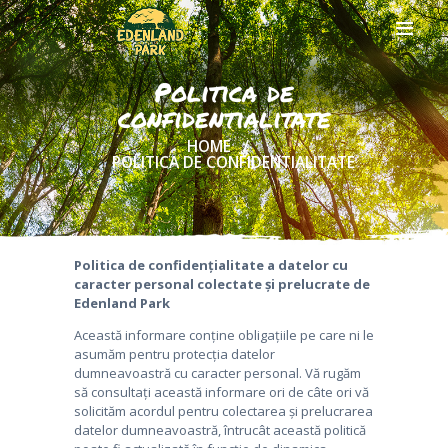
Politica de
confidentialitate
HOME
DESPRE NOI
POLITICA DE CONFIDENTIALITATE
CARIERE
BILETE
ONLINE
ACTIVITATI
Politica de confidențialitate a datelor cu
SI TARIFE
caracter personal
colectate și prelucrate de
Edenland Park
CASUTE IN
COPACI
Această informare conține obligațiile pe care ni le
asumăm pentru protecția datelor
FOOD &
dumneavoastră cu caracter personal. Vă rugăm
DRINKS
să consultați această informare ori de câte ori vă
GRUPURI
solicităm acordul pentru colectarea și prelucrarea
SI EVENIMENTE
datelor dumneavoastră, întrucât această politică