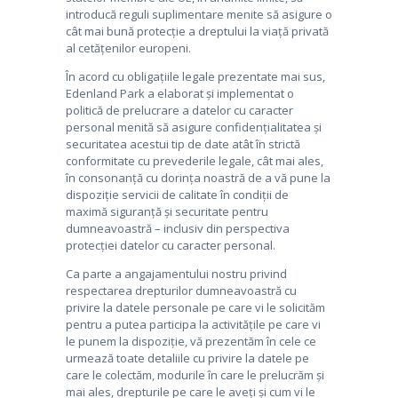
introducă reguli suplimentare menite să asigure o
cât mai bună protecție a dreptului la viață privată
al cetățenilor europeni.
În acord cu obligațiile legale prezentate mai sus,
Edenland Park a elaborat și implementat o
politică de prelucrare a datelor cu caracter
personal menită să asigure confidențialitatea și
securitatea acestui tip de date atât în strictă
conformitate cu prevederile legale, cât mai ales,
în consonanță cu dorința noastră de a vă pune la
dispoziție servicii de calitate în condiții de
maximă siguranță și securitate pentru
dumneavoastră – inclusiv din perspectiva
protecției datelor cu caracter personal.
Ca parte a angajamentului nostru privind
respectarea drepturilor dumneavoastră cu
privire la datele personale pe care vi le solicităm
pentru a putea participa la activitățile pe care vi
le punem la dispoziție, vă prezentăm în cele ce
urmează toate detaliile cu privire la datele pe
care le colectăm, modurile în care le prelucrăm și
mai ales, drepturile pe care le aveți și cum vi le