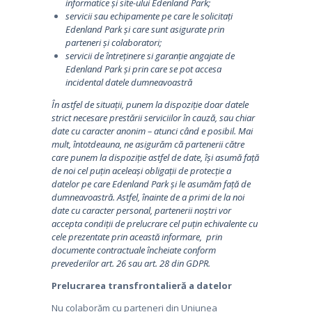
informatice și site-ului Edenland Park;
servicii sau echipamente pe care le solicitați
Edenland Park și care sunt asigurate prin
parteneri și colaboratori;
servicii de întreținere si garanție angajate de
Edenland Park și prin care se pot accesa
incidental datele dumneavoastră
În astfel de situații, punem la dispoziție doar datele
strict necesare prestării serviciilor în cauză, sau chiar
date cu caracter anonim – atunci când e posibil. Mai
mult, întotdeauna, ne asigurăm că partenerii către
care punem la dispoziție astfel de date, își asumă față
de noi cel puțin aceleași obligații de protecție a
datelor pe care Edenland Park și le asumăm față de
dumneavoastră. Astfel, înainte de a primi de la noi
date cu caracter personal, partenerii noștri vor
accepta condiții de prelucrare cel puțin echivalente cu
cele prezentate prin această informare, prin
documente contractuale încheiate conform
prevederilor art. 26 sau art. 28 din GDPR.
P
relucrarea transfrontalieră a datelor
Nu colaborăm cu parteneri din Uniunea