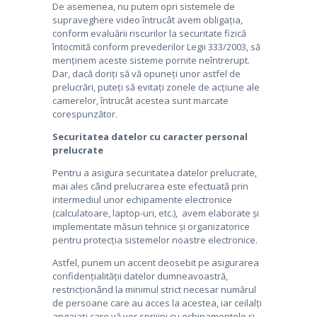
De asemenea, nu putem opri sistemele de
supraveghere video întrucât avem obligația,
conform evaluării riscurilor la securitate fizică
întocmită conform prevederilor Legii 333/2003, să
menținem aceste sisteme pornite neîntrerupt.
Dar, dacă doriți să vă opuneți unor astfel de
prelucrări, puteți să evitați zonele de acțiune ale
camerelor, întrucât acestea sunt marcate
corespunzător.
Securitatea datelor cu caracter personal
prelucrate
Pentru a asigura securitatea datelor prelucrate,
mai ales când prelucrarea este efectuată prin
intermediul unor echipamente electronice
(calculatoare, laptop-uri, etc.), avem elaborate și
implementate măsuri tehnice și organizatorice
pentru protecția sistemelor noastre electronice.
Astfel, punem un accent deosebit pe asigurarea
confidențialității datelor dumneavoastră,
restricționând la minimul strict necesar numărul
de persoane care au acces la acestea, iar ceilalți
angajați care vă vor sprijini cu echipamentele și