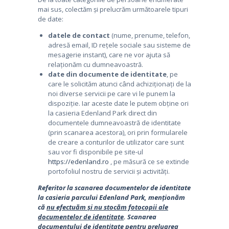
mai sus, colectăm și prelucrăm următoarele tipuri
de date:
datele de contact
(nume, prenume, telefon,
adresă email, ID rețele sociale sau sisteme de
mesagerie instant), care ne vor ajuta să
relaționăm cu dumneavoastră.
date din documente de identitate
, pe
care le solicităm atunci când achiziționați de la
noi diverse servicii pe care vi le punem la
dispoziție. Iar aceste date le putem obține ori
la casieria Edenland Park direct din
documentele dumneavoastră de identitate
(prin scanarea acestora), ori prin formularele
de creare a conturilor de utilizator care sunt
sau vor fi disponibile pe site-ul
https://edenland.ro
, pe măsură ce se extinde
portofoliul nostru de servicii și activități.
Referitor la scanarea documentelor de identitate
la casieria parcului Edenland Park, menționăm
că
nu efectuăm și nu stocăm fotocopii ale
documentelor de identitate
. Scanarea
documentului de identitate pentru preluarea