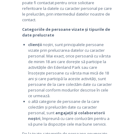
poate fi contactat pentru orice solicitare
referitoare la datele cu caracter personal pe care
le prelucrăm, prin intermediul datelor noastre de
contact.
Categoriile de persoane vizate și tipurile de
date prelucrate
clienții
noștri, sunt principalele persoane
vizate prin prelucrarea datelor cu caracter
personal. Mai exact, orice persoană cu vârsta
de minim 18 ani care dorește să participe la
activitățile din Edenland Park sau care
însoțește persoane cu vârsta mai mică de 18
ani și care participă la aceste activități, sunt
persoane de la care colectăm date cu caracter
personal conform modurilor descrise în cele
ce urmează.
o altă categorie de persoane de la care
colectăm și prelucrăm date cu caracter
personal, sunt
angajații și colaboratorii
noștri
, împreună cu care conlucrăm pentru a
vă pune la dispoziție cele mai bune servicii.
De la toate categoriile de persoane enumerate