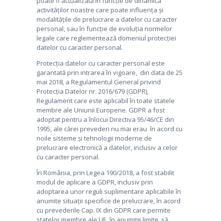
poate fi actualizată în funcție de dinamica
CONTACT
activităților noastre care poate influența și
modalitățile de prelucrare a datelor cu caracter
personal, sau în funcție de evoluția normelor
legale care reglementează domeniul protecției
datelor cu caracter personal.
Protecția datelor cu caracter personal este
garantată prin intrarea în vigoare, din data de 25
mai 2018, a Regulamentul General privind
Protecția Datelor nr. 2016/679 (GDPR),
Regulament care este aplicabil în toate statele
membre ale Uniunii Europene. GDPR a fost
adoptat pentru a înlocui Directiva 95/46/CE din
1995, ale cărei prevederi nu mai erau în acord cu
noile sisteme și tehnologii moderne de
prelucrare electronică a datelor, inclusiv a celor
cu caracter personal.
În România, prin Legea 190/2018, a fost stabilit
modul de aplicare a GDPR, inclusiv prin
adoptarea unor reguli suplimentare aplicabile în
anumite situații specifice de prelucrare, în acord
cu prevederile Cap. IX din GDPR care permite
statelor membre ale UE, în anumite limite, să