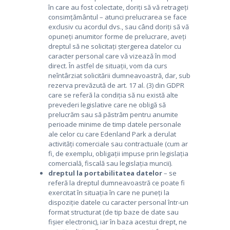
în care au fost colectate, doriți să vă retrageți
consimțământul – atunci prelucrarea se face
exclusiv cu acordul dvs., sau când doriți să vă
opuneți anumitor forme de prelucrare, aveți
dreptul să ne solicitați ștergerea datelor cu
caracter personal care vă vizează în mod
direct. În astfel de situații, vom da curs
neîntârziat solicitării dumneavoastră, dar, sub
rezerva prevăzută de art. 17 al. (3) din GDPR
care se referă la condiția să nu există alte
prevederi legislative care ne obligă să
prelucrăm sau să păstrăm pentru anumite
perioade minime de timp datele personale
ale celor cu care Edenland Park a derulat
activități comerciale sau contractuale (cum ar
fi, de exemplu, obligații impuse prin legislația
comercială, fiscală sau legislația muncii).
dreptul la portabilitatea
datelor
– se
referă la dreptul dumneavoastră ce poate fi
exercitat în situația în care ne puneți la
dispoziție datele cu caracter personal într-un
format structurat (de tip baze de date sau
fișier electronic), iar în baza acestui drept, ne