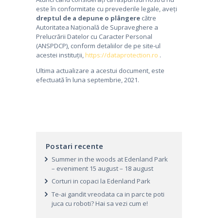
este în conformitate cu prevederile legale, aveți
dreptul de a depune o plângere
către
Autoritatea Națională de Supraveghere a
Prelucrării Datelor cu Caracter Personal
(ANSPDCP), conform detaliilor de pe site-ul
acestei instituții,
https://dataprotection.ro
.
Ultima actualizare a acestui document, este
efectuată în luna septembrie, 2021.
Postari recente
Summer in the woods at Edenland Park
– eveniment 15 august – 18 august
Corturi in copaci la Edenland Park
Te-ai gandit vreodata ca in parc te poti
juca cu roboti? Hai sa vezi cum e!