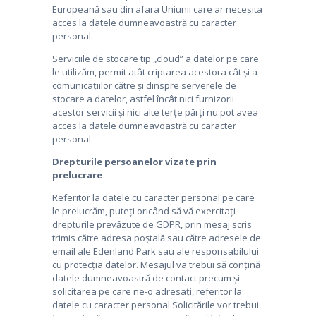
Europeană sau din afara Uniunii care ar necesita
acces la datele dumneavoastră cu caracter
personal.
Serviciile de stocare tip „cloud” a datelor pe care
le utilizăm, permit atât criptarea acestora cât și a
comunicațiilor către și dinspre serverele de
stocare a datelor, astfel încât nici furnizorii
acestor servicii și nici alte terțe părți nu pot avea
acces la datele dumneavoastră cu caracter
personal.
Drepturile persoanelor vizate prin
prelucrare
Referitor la datele cu caracter personal pe care
le prelucrăm, puteți oricând să vă exercitați
drepturile prevăzute de GDPR, prin mesaj scris
trimis către adresa poștală sau către adresele de
email ale Edenland Park sau ale responsabilului
cu protecția datelor. Mesajul va trebui să conțină
datele dumneavoastră de contact precum și
solicitarea pe care ne-o adresați, referitor la
datele cu caracter personal.Solicitările vor trebui