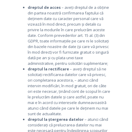
dreptul de acces
– aveți dreptul de a obține
din partea noastră confirmarea faptului că
deținem date cu caracter personal care vă
vizează în mod direct, precum și detalii cu
privire la modurile în care prelucrăm aceste
date. Conform prevederilor art. 15 al. (3) din
GDPR, toate informațiile pe care ni le solicitați
din bazele noastre de date (și care vă privesc
în mod direct) vor fi furnizate gratuit o singură
dată pe an și cu plata unei taxe
administrative, pentru solicitări suplimentare;
dreptul la rectificare
– aveți dreptul să ne
solicitați rectificarea datelor care vă privesc,
ori completarea acestora, – atunci când
intervin modificări, în mod gratuit, ori de câte
ori este necesar, ținând cont de scopul în care
le prelucrăm datele și care astfel, poate nu
mai e în acord cu interesele dumneavoastră
atunci când datele pe care le deținem nu mai
sunt de actualitate.
dreptul la ștergerea datelor
– atunci când
considerați că prelucrarea datelor nu mai
este necesară pentru îndeplinirea scopurilor