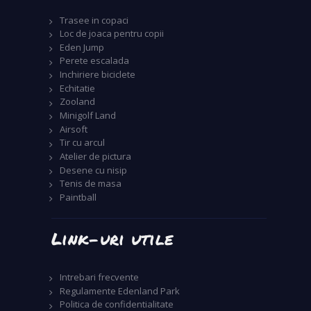
Trasee in copaci
Loc de joaca pentru copii
Eden Jump
Perete escalada
Inchiriere biciclete
Echitatie
Zooland
Minigolf Land
Airsoft
Tir cu arcul
Atelier de pictura
Desene cu nisip
Tenis de masa
Paintball
Link-uri utile
Intrebari frecvente
Regulamente Edenland Park
Politica de confidentialitate