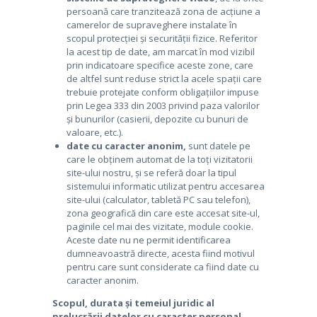
persoană care tranzitează zona de acțiune a
camerelor de supraveghere instalate în
scopul protecției și securității fizice. Referitor
la acest tip de date, am marcat în mod vizibil
prin indicatoare specifice aceste zone, care
de altfel sunt reduse strict la acele spații care
trebuie protejate conform obligațiilor impuse
prin Legea 333 din 2003 privind paza valorilor
și bunurilor (casierii, depozite cu bunuri de
valoare, etc.).
date cu caracter anonim,
sunt datele pe
care le obținem automat de la toți vizitatorii
site-ului nostru, și se referă doar la tipul
sistemului informatic utilizat pentru accesarea
site-ului (calculator, tabletă PC sau telefon),
zona geografică din care este accesat site-ul,
paginile cel mai des vizitate, module cookie.
Aceste date nu ne permit identificarea
dumneavoastră directe, acesta fiind motivul
pentru care sunt considerate ca fiind date cu
caracter anonim.
Scopul, durata și temeiul juridic al
prelucrării datelor cu caracter personal.