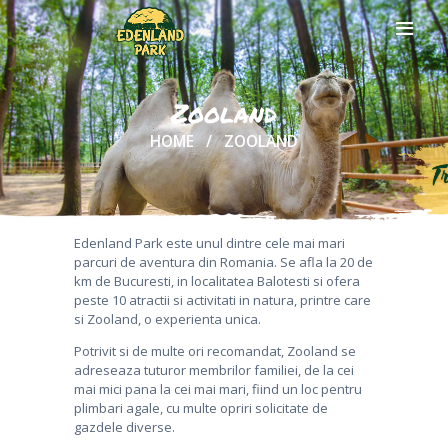
Zooland
HOME
ZOOLAND
DESPRE NOI
CARIERE
BILETE
ONLINE
Edenland Park este unul dintre cele mai mari
ACTIVITATI
parcuri de aventura din Romania. Se afla la 20 de
km de Bucuresti, in localitatea Balotesti si ofera
SI TARIFE
peste 10 atractii si activitati in natura, printre care
CASUTE IN
si Zooland, o experienta unica.
COPACI
Potrivit si de multe ori recomandat, Zooland se
FOOD &
adreseaza tuturor membrilor familiei, de la cei
DRINKS
mai mici pana la cei mai mari, fiind un loc pentru
GRUPURI
plimbari agale, cu multe opriri solicitate de
SI EVENIMENTE
gazdele diverse.