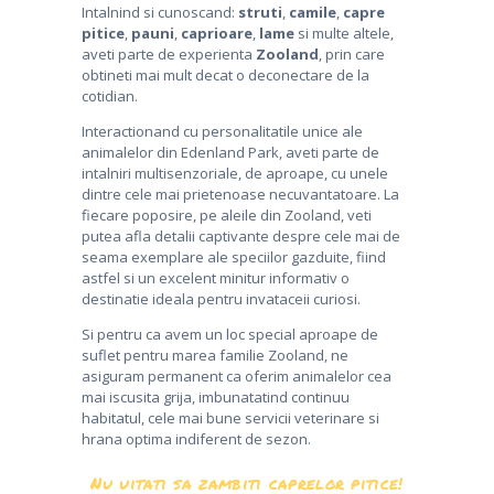
CONTACT
Intalnind si cunoscand:
struti
,
camile
,
capre
pitice
,
pauni
,
caprioare
,
lame
si multe altele,
aveti parte de experienta
Zooland
, prin care
obtineti mai mult decat o deconectare de la
cotidian.
Interactionand cu personalitatile unice ale
animalelor din Edenland Park, aveti parte de
intalniri multisenzoriale, de aproape, cu unele
dintre cele mai prietenoase necuvantatoare. La
fiecare poposire, pe aleile din Zooland, veti
putea afla detalii captivante despre cele mai de
seama exemplare ale speciilor gazduite, fiind
astfel si un excelent minitur informativ o
destinatie ideala pentru invataceii curiosi.
Si pentru ca avem un loc special aproape de
suflet pentru marea familie Zooland, ne
asiguram permanent ca oferim animalelor cea
mai iscusita grija, imbunatatind continuu
habitatul, cele mai bune servicii veterinare si
hrana optima indiferent de sezon.
Nu uitati sa zambiti caprelor pitice!