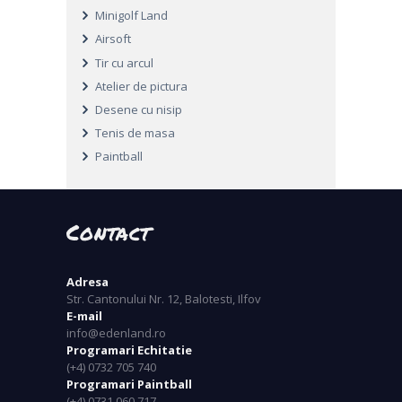
Minigolf Land
Airsoft
Tir cu arcul
Atelier de pictura
Desene cu nisip
Tenis de masa
Paintball
Contact
Adresa
Str. Cantonului Nr. 12, Balotesti, Ilfov
E-mail
info@edenland.ro
Programari Echitatie
(+4) 0732 705 740
Programari Paintball
(+4) 0731 060 717