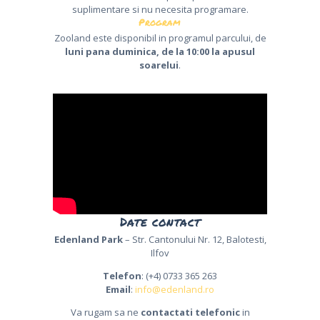
suplimentare si nu necesita programare.
Program
Zooland este disponibil in programul parcului, de
luni pana duminica, de la 10:00 la apusul
soarelui
.
Date contact
Edenland Park
– Str. Cantonului Nr. 12, Balotesti,
Ilfov
Telefon
: (+4) 0733 365 263
Email
:
info@edenland.ro
Va rugam sa ne
contactati telefonic
in