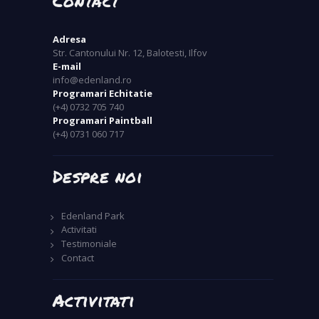
Contact
Adresa
Str. Cantonului Nr. 12, Balotesti, Ilfov
E-mail
info@edenland.ro
Programari Echitatie
(+4) 0732 705 740
Programari Paintball
(+4) 0731 060 717
Despre noi
Edenland Park
Activitati
Testimoniale
Contact
Activitati