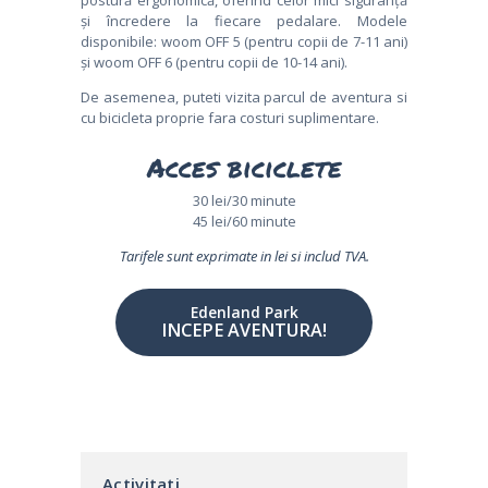
postură ergonomică, oferind celor mici siguranță
și încredere la fiecare pedalare. Modele
disponibile: woom OFF 5 (pentru copii de 7-11 ani)
și woom OFF 6 (pentru copii de 10-14 ani).
De asemenea, puteti vizita parcul de aventura si
cu bicicleta proprie fara costuri suplimentare.
Acces biciclete
30 lei/30 minute
45 lei/60 minute
Tarifele sunt exprimate in lei si includ TVA.
Edenland Park
INCEPE AVENTURA!
Activitati