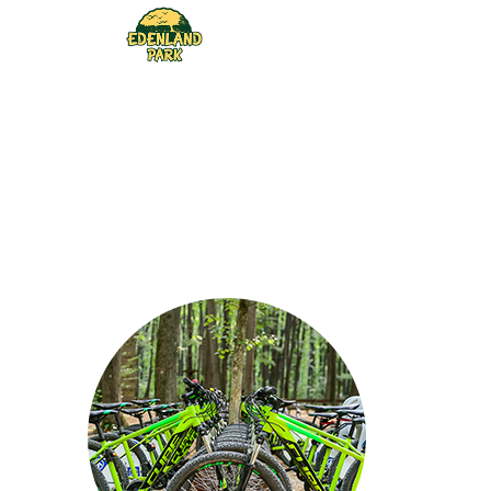
Inchiriere
biciclete
HOME
DESPRE NOI
INCHIRIERE BICICLETE
CARIERE
BILETE
ONLINE
ACTIVITATI
SI TARIFE
CASUTE IN
COPACI
FOOD &
DRINKS
GRUPURI
SI EVENIMENTE