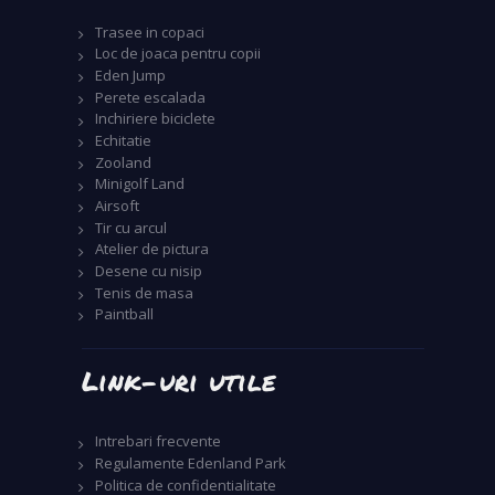
Trasee in copaci
Loc de joaca pentru copii
Eden Jump
Perete escalada
Inchiriere biciclete
Echitatie
Zooland
Minigolf Land
Airsoft
Tir cu arcul
Atelier de pictura
Desene cu nisip
Tenis de masa
Paintball
Link-uri utile
Intrebari frecvente
Regulamente Edenland Park
Politica de confidentialitate