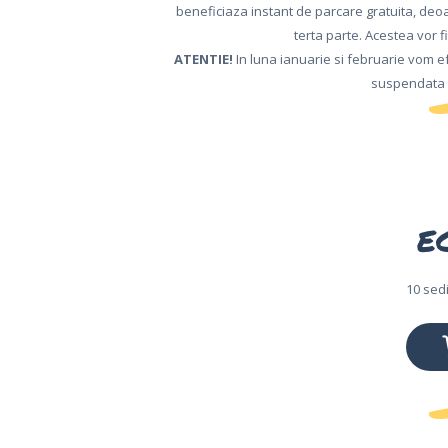
beneficiaza instant de parcare gratuita, deo
terta parte. Acestea vor f
ATENTIE!
In luna ianuarie si februarie vom ef
suspendata p
E
10 sedi