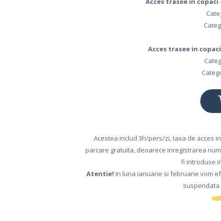
Acces trasee in copaci –
Categ
Catego
Acces trasee in copaci 
Categ
Catego
DESPRE NOI
Acestea includ 3h/pers/zi, taxa de acces i
CARIERE
parcare gratuita, deoarece inregistrarea numa
fi introduse i
BILETE
Atentie!
In luna ianuarie si februarie vom ef
ONLINE
suspendata p
ACTIVITATI