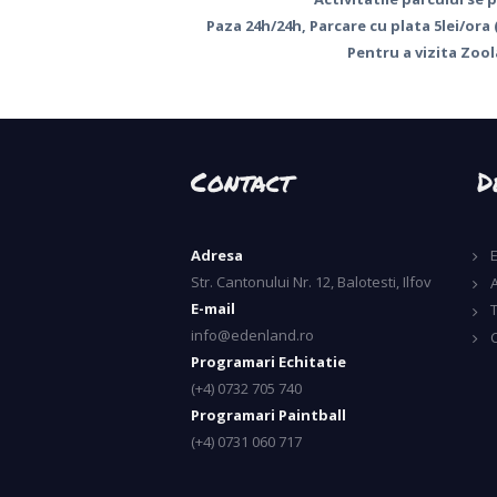
Paza 24h/24h, Parcare cu plata 5lei/ora 
Pentru a vizita Zoo
Contact
D
Adresa
Str. Cantonului Nr. 12, Balotesti, Ilfov
A
E-mail
info@edenland.ro
Programari Echitatie
(+4) 0732 705 740
Programari Paintball
(+4) 0731 060 717