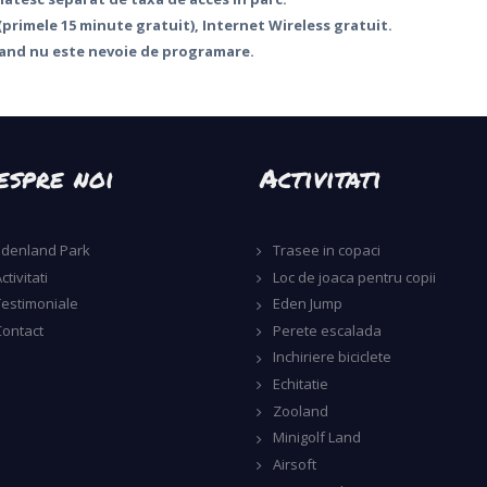
(primele 15 minute gratuit), Internet Wireless gratuit.
land nu este nevoie de programare.
espre noi
Activitati
Edenland Park
Trasee in copaci
ctivitati
Loc de joaca pentru copii
Testimoniale
Eden Jump
Contact
Perete escalada
Inchiriere biciclete
Echitatie
Zooland
Minigolf Land
Airsoft