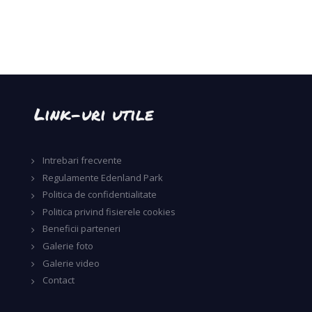
Link-uri utile
Intrebari frecvente
Regulamente Edenland Park
Politica de confidentialitate
Politica privind fisierele cookies
Beneficii parteneri
Galerie foto
Galerie video
Contact