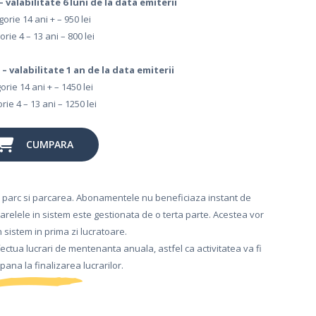
 valabilitate 6 luni de la data emiterii
orie 14 ani + – 950 lei
rie 4 – 13 ani – 800 lei
– valabilitate 1 an de la data emiterii
orie 14 ani + – 1450 lei
rie 4 – 13 ani – 1250 lei
CUMPARA
n parc si parcarea. Abonamentele nu beneficiaza instant de
relele in sistem este gestionata de o terta parte. Acestea vor
n sistem in prima zi lucratoare.
ectua lucrari de mentenanta anuala, astfel ca activitatea va fi
ana la finalizarea lucrarilor.