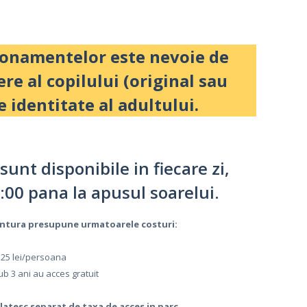
onamentelor este nevoie de
ere al copilului (original sau
e identitate al adultului.
 sunt disponibile in fiecare zi,
:00 pana la apusul soarelui.
ventura presupune urmatoarele costuri:
25 lei/persoana
sub 3 ani au acces gratuit
platesc separat de taxa de acces in parc.