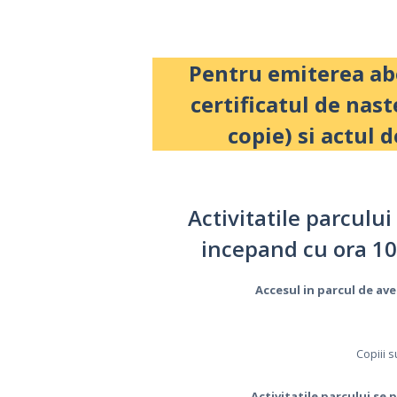
Pentru emiterea ab
certificatul de nast
copie) si actul d
Activitatile parcului
incepand cu ora 10
Accesul in parcul de a
Copiii 
Activitatile parcului se 