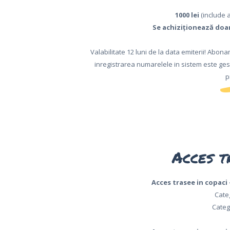
1000 lei
(include a
Se achiziționează doar 
Valabilitate 12 luni de la data emiterii! Abo
inregistrarea numarelele in sistem este gest
p
Acces t
Acces trasee in copaci –
Categ
Catego