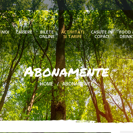
 NOI
CARIERE
BILETE
ACTIVITATI
CASUTE IN
FOOD 
ONLINE
SI TARIFE
COPACI
DRINK
Abonamente
HOME
ABONAMENTE