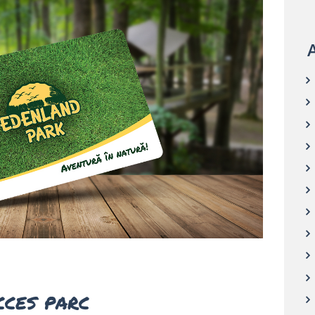
A
cces parc