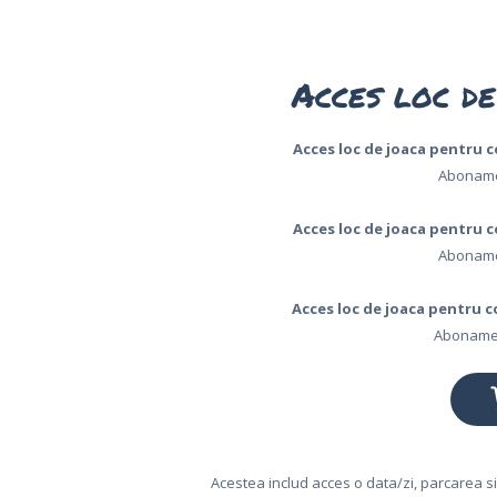
SI TARIFE
CASUTE IN
Acces loc de
COPACI
Acces loc de joaca pentru cop
FOOD &
Abonament
DRINKS
Acces loc de joaca pentru cop
GRUPURI
Abonament
SI EVENIMENTE
Acces loc de joaca pentru co
Abonament
CONTACT
Acestea includ acces o data/zi, parcarea s