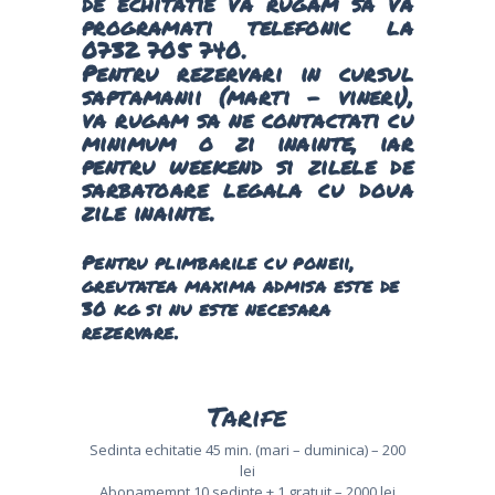
de echitatie va rugam sa va
programati telefonic la
0732 705 740.
Pentru rezervari in cursul
saptamanii (marti – vineri),
va rugam sa ne contactati cu
minimum o zi inainte, iar
pentru weekend si zilele de
sarbatoare legala cu doua
zile inainte.
Pentru plimbarile cu poneii,
greutatea maxima admisa este de
30 kg si nu este necesara
rezervare.
Tarife
Sedinta echitatie 45 min. (mari – duminica) – 200
lei
Abonamemnt 10 sedinte + 1 gratuit – 2000 lei