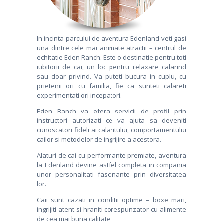
CONTACT
In incinta parcului de aventura Edenland veti gasi
una dintre cele mai animate atractii – centrul de
echitatie Eden Ranch. Este o destinatie pentru toti
iubitorii de cai, un loc pentru relaxare calarind
sau doar privind. Va puteti bucura in cuplu, cu
prietenii ori cu familia, fie ca sunteti calareti
experimentati ori incepatori.
Eden Ranch va ofera servicii de profil prin
instructori autorizati ce va ajuta sa deveniti
cunoscatori fideli ai calaritului, comportamentului
cailor si metodelor de ingrijire a acestora.
Alaturi de cai cu performante premiate, aventura
la Edenland devine astfel completa in compania
unor personalitati fascinante prin diversitatea
lor.
Caii sunt cazati in conditii optime – boxe mari,
ingrijiti atent si hraniti corespunzator cu alimente
de cea mai buna calitate.