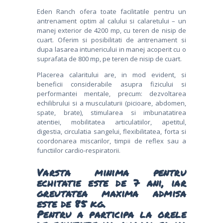
Eden Ranch ofera toate facilitatile pentru un
antrenament optim al calului si calaretului – un
manej exterior de 4200 mp, cu teren de nisip de
cuart. Oferim si posibilitati de antrenament si
dupa lasarea intunericului in manej acoperit cu o
suprafata de 800 mp, pe teren de nisip de cuart.
Placerea calaritului are, in mod evident, si
beneficii considerabile asupra fizicului si
performantei mentale, precum: dezvoltarea
echilibrului si a musculaturii (picioare, abdomen,
spate, brate), stimularea si imbunatatirea
atentiei, mobilitatea articulatiilor, apetitul,
digestia, circulatia sangelui, flexibilitatea, forta si
coordonarea miscarilor, timpii de reflex sau a
functiilor cardio-respiratorii.
Varsta minima pentru
echitatie este de 7 ani, iar
greutatea maxima admisa
este de 85 kg.
Pentru a participa la orele