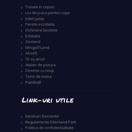
Trasee in copaci
Loc de joaca pentru copii
Eden Jump
Perete escalada
Inchiriere biciclete
Echitatie
Zooland
Minigolf Land
Airsoft
Tir cu arcul
Atelier de pictura
Desene cu nisip
Tenis de masa
Paintball
Link-uri utile
Intrebari frecvente
Regulamente Edenland Park
Politica de confidentialitate