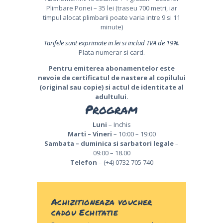
Plimbare Ponei – 35 lei (traseu 700 metri, iar
timpul alocat plimbarii poate varia intre 9 si 11
minute)
Tarifele sunt exprimate in lei si includ TVA de 19%.
Plata numerar si card.
Pentru emiterea abonamentelor este
nevoie de certificatul de nastere al copilului
(original sau copie) si actul de identitate al
adultului.
Program
Luni
– Inchis
Marti – Vineri
– 10:00 – 19:00
Sambata – duminica si sarbatori legale
–
09:00 – 18.00
Telefon
– (+4) 0732 705 740
Achizitioneaza voucher
cadou Echitatie