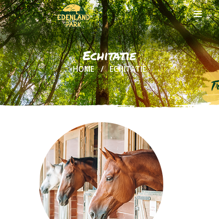
Echitatie
HOME
ECHITATIE
DESPRE NOI
CARIERE
BILETE
ONLINE
ACTIVITATI
SI TARIFE
CASUTE IN
COPACI
FOOD &
DRINKS
GRUPURI
SI EVENIMENTE