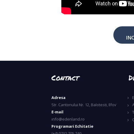
IN
Contact
D
Adresa
Str. Cantonului Nr. 12, Balotesti, Ilfov
A
E-mail
info@edenland.ro
Programari Echitatie
(+4) 0732 705 740