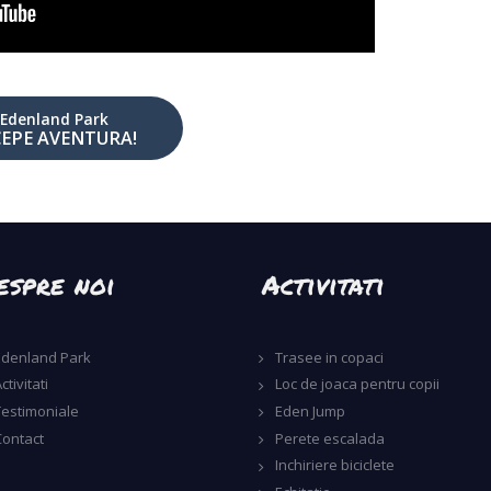
Edenland Park
CEPE AVENTURA!
espre noi
Activitati
Edenland Park
Trasee in copaci
ctivitati
Loc de joaca pentru copii
Testimoniale
Eden Jump
Contact
Perete escalada
Inchiriere biciclete