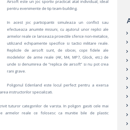
Airsoft este un joc sportiv practicat atat individual, ideal
pentru evenimente de tip team-building.
A
In acest joc participantii simuleaza un conflict sau
efectueaza anumite misiuni, cu ajutorul unor replici ale
armelor reale ce lanseaza proiectile sferice non-metalice,
utilizand echipamente specifice si tactici militare reale.
Replicile de airsoft sunt, de obicei, copii fidele ale
modelelor de arme reale (AK, M4, MP7, Glock, etc.) de
unde si denumirea de ”replica de airsoft” si nu pot crea
rani grave.
Poligonul Edenland este locul perfect pentru a exersa
area instructorilor specializati.
rivit tuturor categoriilor de varsta. In poligon gasiti cele mai
 ale armelor reale ce folosesc ca munitie bile de plastic