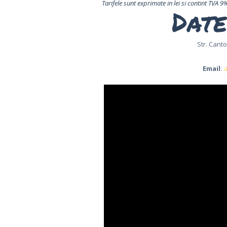
Tarifele sunt exprimate in lei si contint TVA 9
Date
DRINKS
GRUPURI
Str. Canto
SI EVENIMENTE
Email
:
a
CONTACT