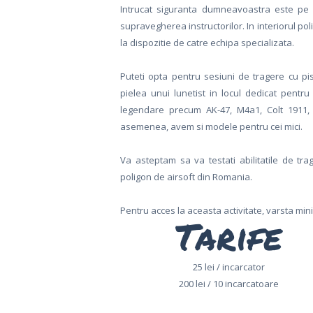
Intrucat siguranta dumneavoastra este pe 
supravegherea instructorilor. In interiorul pol
la dispozitie de catre echipa specializata.
DESPRE NOI
Puteti opta pentru sesiuni de tragere cu pist
CARIERE
pielea unui lunetist in locul dedicat pentr
legendare precum AK-47, M4a1, Colt 1911, 
BILETE
asemenea, avem si modele pentru cei mici.
ONLINE
Va asteptam sa va testati abilitatile de tra
poligon de airsoft din Romania.
ACTIVITATI
Pentru acces la aceasta activitate, varsta min
SI TARIFE
Tarife
CASUTE IN
25 lei / incarcator
COPACI
200 lei / 10 incarcatoare
FOOD &