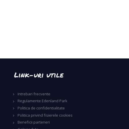
Link-uri utile
Intrebari frecvente
Regulamente Edenland Park
Politica de confidentialitate
Politica privind fisierele cookies
Beneficii parteneri