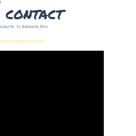
%.
 contact
nului Nr. 12, Balotesti, Ilfov
rme.airsoft@yahoo.com