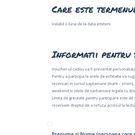
Care este termenul
Valabil o luna de la data emiterii.
Informatii pentru 
DESPRE NOI
Voucher-ul cadou va fi prezentat personalulu
Pentru a participa la orele de echitatie va ru
CARIERE
rezervari in cursul saptamanii (marti – vineri)
weekend si zilele de sarbatoare legala cu doua
BILETE
Limita de greutate pentru participare este de 
ONLINE
rezervam dreptul de a refuza accesul la lectia
ACTIVITATI
SI TARIFE
Prenume si Nume (persoana care 