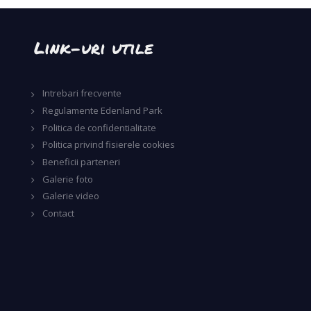
Link-uri utile
Intrebari frecvente
Regulamente Edenland Park
Politica de confidentialitate
Politica privind fisierele cookies
Beneficii parteneri
Galerie foto
Galerie video
Contact