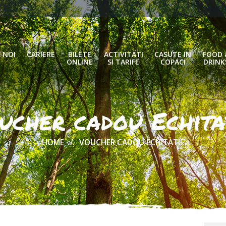
 NOI
CARIERE
BILETE
ACTIVITATI
CASUTE IN
FOOD 
ONLINE
SI TARIFE
COPACI
DRINK
ucher cadou Echita
HOME
VOUCHER CADOU ECHITATIE