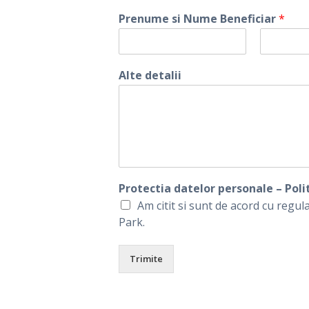
Prenume si Nume Beneficiar
*
F
L
i
a
Alte detalii
r
s
s
t
t
Protectia datelor personale – Poli
Am citit si sunt de acord cu regul
Park.
Trimite