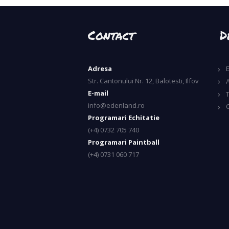
Contact
D
Adresa
Str. Cantonului Nr. 12, Balotesti, Ilfov
A
E-mail
info@edenland.ro
Programari Echitatie
(+4) 0732 705 740
Programari Paintball
(+4) 0731 060 717