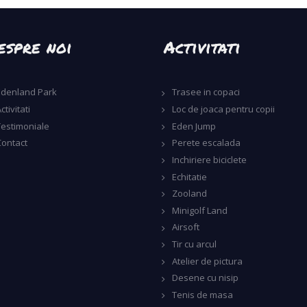
espre noi
Activitati
Edenland Park
Trasee in copaci
ctivitati
Loc de joaca pentru copii
Testimoniale
Eden Jump
Contact
Perete escalada
Inchiriere biciclete
Echitatie
Zooland
Minigolf Land
Airsoft
Tir cu arcul
Atelier de pictura
Desene cu nisip
Tenis de masa